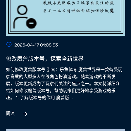
2026-04-17 01:08:33
修改魔兽版本号，探索全新世界
如何修改魔兽版本号 引言：乐鱼体育 魔兽世界是一款备受玩
家喜爱的大型多人在线角色扮演游戏。随着游戏的不断发
展，版本更新成为了玩家们关注的焦点之一。本文将详细介
绍如何修改魔兽版本号，帮助玩家们更好地享受游戏的乐
趣。 1. 了解版本号的作用 魔兽版...
阅读