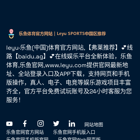
leyu·乐鱼(中国)体育官方网站,【弗莱推荐】💕线
路【baidu.ag】💕在线娱乐平台全新体验，乐鱼
体育,乐鱼官网,www.leyu.com提供官网最新地
址、全站登录入口及APP下载，支持网页和手机
版操作，真人、电子、电竞等娱乐游戏项目丰富
齐全，官方平台免费试玩账号及24小时客服为您
服务！
网站地图
乐鱼官网官方网站
乐鱼官网手机版入口
乐鱼官网手机版官网
乐鱼官网Web网页版