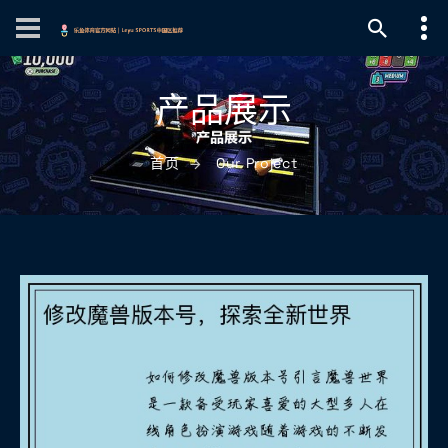
产品展示
首页
Our Project