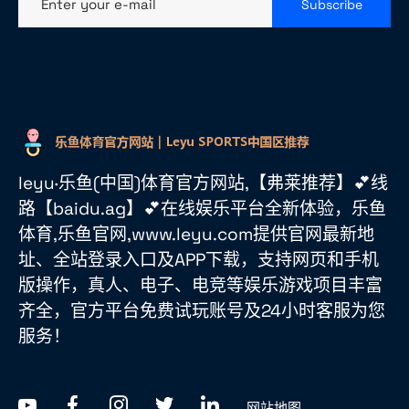
Enter your e-mail
Subscribe
leyu·乐鱼(中国)体育官方网站,【弗莱推荐】💕线
路【baidu.ag】💕在线娱乐平台全新体验，乐鱼
体育,乐鱼官网,www.leyu.com提供官网最新地
址、全站登录入口及APP下载，支持网页和手机
版操作，真人、电子、电竞等娱乐游戏项目丰富
齐全，官方平台免费试玩账号及24小时客服为您
服务！
网站地图