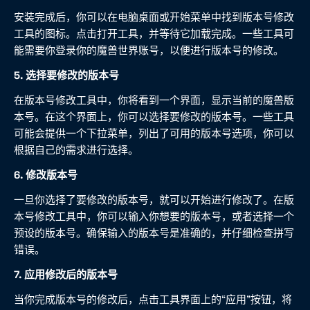
安装完成后，你可以在电脑桌面或开始菜单中找到版本号修改
工具的图标。点击打开工具，并等待它加载完成。一些工具可
能需要你登录你的魔兽世界账号，以便进行版本号的修改。
5. 选择要修改的版本号
在版本号修改工具中，你将看到一个界面，显示当前的魔兽版
本号。在这个界面上，你可以选择要修改的版本号。一些工具
可能会提供一个下拉菜单，列出了可用的版本号选项，你可以
根据自己的需求进行选择。
6. 修改版本号
一旦你选择了要修改的版本号，就可以开始进行修改了。在版
本号修改工具中，你可以输入你想要的版本号，或者选择一个
预设的版本号。确保输入的版本号是准确的，并仔细检查拼写
错误。
7. 应用修改后的版本号
当你完成版本号的修改后，点击工具界面上的“应用”按钮，将