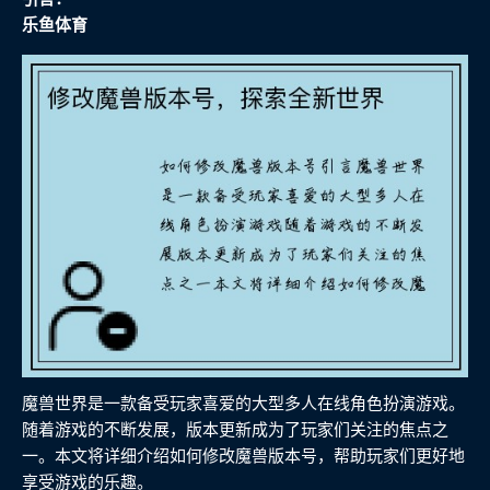
乐鱼体育
魔兽世界是一款备受玩家喜爱的大型多人在线角色扮演游戏。
随着游戏的不断发展，版本更新成为了玩家们关注的焦点之
一。本文将详细介绍如何修改魔兽版本号，帮助玩家们更好地
享受游戏的乐趣。