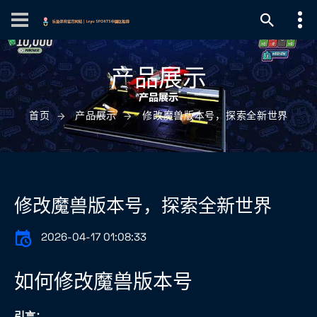
产品展示
首页
产品展示
修改魔兽版本号，探索全新世界
修改魔兽版本号，探索全新世界
2026-04-17 01:08:33
如何修改魔兽版本号
引言：