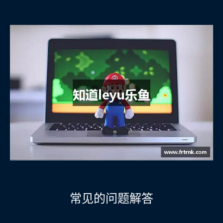
常见的问题解答