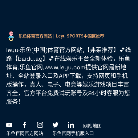
leyu·乐鱼(中国)体育官方网站,【弗莱推荐】💕线
路【baidu.ag】💕在线娱乐平台全新体验，乐鱼
体育,乐鱼官网,www.leyu.com提供官网最新地
址、全站登录入口及APP下载，支持网页和手机
版操作，真人、电子、电竞等娱乐游戏项目丰富
齐全，官方平台免费试玩账号及24小时客服为您
服务！
网站地图
乐鱼官网官方网站
乐鱼官网手机版入口