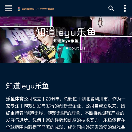
知道leyu乐鱼
首页
About Us
知道leyu乐鱼
乐鱼体育
公司成立于2011年，总部位于湖北省利川市。作为一
家专注于游戏研发与发行的创新型企业，公司自成立以来，始
终秉持着“创造无界、游戏无限”的理念，不断推动游戏产业的
发展与进步。凭借丰富的经验和雄厚的技术实力，
乐鱼体育
在
全球范围内取得了显著的成就，成为国内外玩家热爱的游戏品