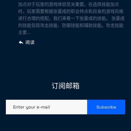
加点对于玩家的游戏体验至关重要。在选择技能加点
时，玩家需要根据张曼成的职业特点和自身的游戏风格
进行合理的搭配。我们来看一下张曼成的技能。 张曼成
的技能包括攻击技能、防御技能和辅助技能。攻击技能
主要...
阅读
订阅邮箱
Enter your e-mail
Subscribe