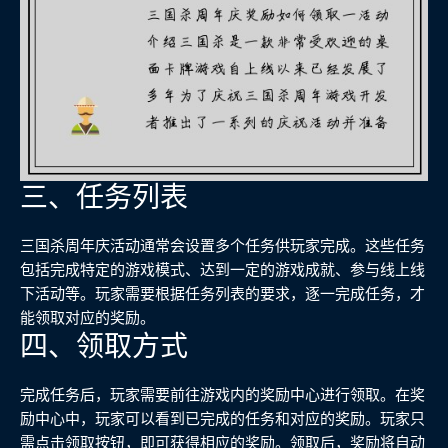
三、任务列表
三国杀周年庆活动通常会设置多个任务供玩家完成。这些任务
包括完成特定的游戏模式、达到一定的游戏成就、参与线上线
下活动等。玩家需要根据任务列表的要求，逐一完成任务，才
能领取对应的奖励。
四、领取方式
完成任务后，玩家需要前往游戏内的奖励中心进行领取。在奖
励中心中，玩家可以看到已完成的任务和对应的奖励。玩家只
需点击领取按钮，即可获得相应的奖励。领取后，奖励将自动